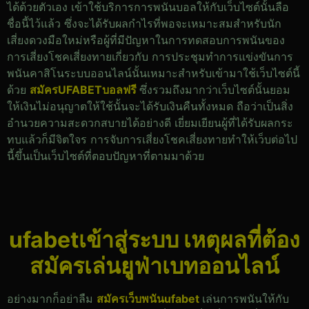
ได้ด้วยตัวเอง เข้าใช้บริการการพนันบอลให้กับเว็บไซต์นั้นลือ
ชื่อนี้ไว้แล้ว ซึ่งจะได้รับผลกำไรที่พอจะเหมาะสมสำหรับนัก
เสี่ยงดวงมือใหม่หรือผู้ที่มีปัญหาในการทดสอบการพนันของ
การเสี่ยงโชคเสี่ยงทายเกี่ยวกับ การประชุมทำการแข่งขันการ
พนันคาสิโนระบบออนไลน์นั้นเหมาะสำหรับเข้ามาใช้เว็บไซต์นี้
ด้วย
สมัครUFABETบอลฟรี
ซึ่งรวมถึงมากว่าเว็บไซต์นั้นยอม
ให้เงินไม่อนุญาตให้ใช้นั้นจะได้รับเงินคืนทั้งหมด ถือว่าเป็นสิ่ง
อำนวยความสะดวกสบายได้อย่างดี เยี่ยมเยียนผู้ที่ได้รับผลกระ
ทบแล้วก็มีจิตใจร การจับการเสี่ยงโชคเสี่ยงทายทำให้เว็บต่อไป
นี้ขึ้นเป็นเว็บไซต์ที่ตอบปัญหาที่ตามมาด้วย
ufabetเข้าสู่ระบบ เหตุผลที่ต้อง
สมัครเล่นยูฟ่าเบทออนไลน์
อย่างมากก็อย่าลืม
สมัครเว็บพนันufabet
เล่นการพนันให้กับ