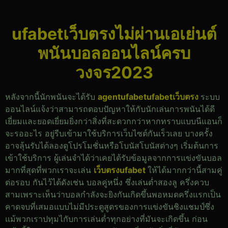
ufabetเว็บตรงไม่ผ่านเอเย่นต์
พนันบอลออนไลน์ครบ
วงจร2023
หลังจากนี้นักพนันจะได้รับ
agentufabetufabetเว็บตรง
ระบบ
ออนไลน์แจ้งว่าสามารถตอบปัญหาให้กับนักเล่นการพนันได้ดี
เยี่ยมและยอดเยี่ยมยิ่งกว่าสิ่งที่สะดวกกว่าหากทราบแบบนีแอนก็
จะรออะไร อยู่รีบเข้ามาใช้บริการเว็บไซต์กันเร็วเลย บางครั้ง
อาจลุ้นรับได้ลองดูโปรโมชั่นหรือโบนัสโบนัสต่างๆ เริ่มต้นการ
เข้าใช้บริการ ผู้เล่นจำได้ว่าเคยได้รับข้อมูลจากการแข่งขันบอล
มากที่สุดที่พวกเราจะเล่น
เว็บตรงufabet
ให้ได้มากกว่านี้สามคู่
ต่อรอบ กันไว้ได้ดังเช่น บอลคู่หนึ่ง ซึ่งเล่นต่ำสองลู ครึ่งควบ
สามเพราะเห็นว่าบอลกำลังจะยิงกันเกิดขึ้นพอหมดครึ่งแรกเป็น
คาดจบที่เสมอแบบไม่มีประตูสูตรของการแข่งขันชิงแชมป์ซึ่ง
แม้พวกเราปทุมไกับการเล่นต่ำทุกอย่างที่มันจะเกิดขึ้น ก่อน