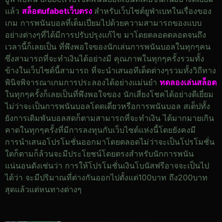
แล้ว
สล็อตufabetเว็บตรง
สำหรับเว็บไซต์ยูฟ่าเบทในเรื่องของ
เกม การพนันบอลที่เต็มเปี่ยมไปด้วยความสามารถของแบบ
อย่างต่างๆที่ได้มีการปรับปรุงแก้ไข มาโดยตลอดตลอดจนถึง
เวลานี้ก็เลยเป็น ที่พึงพอใจของนักเล่นการพนันบอลในทุกๆคน
ซึ่งสามารถที่จะทำเงินได้อย่างมี คุณภาพในทุกๆครั้งรวมทั้ง
ข้างในเว็บไซต์นี้สามารถ ที่จะนำเสนอทีเด็ดต่างๆรวมทั้งวิถีทาง
พินิจพิจารณาเกมการประลองได้อย่างแม่นยำ
ทดลองเล่นสล็อต
ในทุกๆครั้งก็เลยเป็นที่พึงพอใจของ นักเสี่ยงโชคได้อย่างดีเยี่ยม
ไม่ว่าจะเป็นการพนันบอลโดดเดี่ยวหรือการพนันบอล สเต็ปทั้ง
ยังการเดิมพันบอลสดก็ตามสามารถที่จะทำเงิน ได้มากมายเกิน
คาดในทุกๆครั้งที่มีการลงทุนกับเว็บไซต์แห่งนี้โดยยังคงมี
การนำเสนอโปรโมชั่นออกมาโดยตลอดไม่ว่าจะเป็นโปรโมชั่น
ใดก็ตามก็ล้วนจะมีประโยชน์โดยตรงสำหรับนักการพนัน
แน่นอนดังเช่นว่า การให้โปรโมชั่นเงินโบนัสฟรีอาจจะเป็นไป
ได้ว่า จะมีปริมาณที่ต่างกันออกไปตั้งแต่100บาท ถึง200บาท
สุดแล้วแต่หนทางต่างๆ