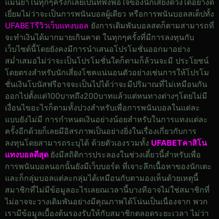
แม่นยำในทุกๆครั้งก็เลยเป็นที่พึงพอใจของนักเสี่ยงดวงได้อย่างดี
เยี่ยมไม่ว่าจะเป็นการพนันบอลผู้เดียว หรือการพนันบอลสเต็ปทั้ง
UFABETรีวิวเว็บแทงบอล
ยังการเดิมพันบอลสดก็ตามสามารถที่
จะทำเงินได้มากมายเกินคาด ในทุกๆครั้งที่มีการลงทุนกับ
เว็บไซต์นี้โดยยังคงมีการนำเสนอโปรโมชั่นออกมาอย่าง
สม่ำเสมอไม่ว่าจะเป็นโปรโมชั่นใดก็ตามก็ล้วนจะมี ประโยชน์
โดยตรงสำหรับนักเสี่ยงโชคแน่นอนตัวอย่างเช่นการให้โปรโม
ชั่นเงินโบนัสฟรีอาจจะเป็นไปได้ว่าจะมีปริมาณที่ไม่เหมือนกัน
ออกไปตั้งแต่100บาทถึง200บาทแล้วแต่หนทางต่างๆโดยไม่มี
เงื่อนไขอะไรก็ตามทั้งปวงสำหรับเพื่อการพนันบอลในแต่ละ
แบบยังไม่มี การกำหนดเงินอย่างน้อยสำหรับในการแทงแต่ละ
ครั้งอีกด้วยก็เลยมีอิสรภาพเป็นอย่างยิ่งในเรื่องเกี่ยวกับการ
ลงทุนโดยสามารถระบุได้ ด้วยตัวเองรวมทั้ง
UFABETคาสิโน
แทงบอลดีสุด
ยังมีสถิติการประลองในช่วงเดี๋ยวนี้สำหรับเพื่อ
การพนันบอลนอกนั้นยังมีเว็บบอร์ด ที่เจาะลึกเนื้อหาของนักเตะ
และก็กลุ่มบอลแต่ละกลุ่มได้เหมือนกับตามองเห็นด้วยเหตุนี้
สมาชิกที่ไม่มีข้อมูลอะไรเลยณเวลานี้บางทีอาจไม่ใช่สมาชิกที่
ไม่อาจจะวางเดิมพันอย่างมีคุณภาพได้โน่นเป็นเนื่องจาก พวก
เรามีข้อมูลเบื้องต้นรองรับให้กับสมาชิกตลอดระยะเวลา ไม่ว่า