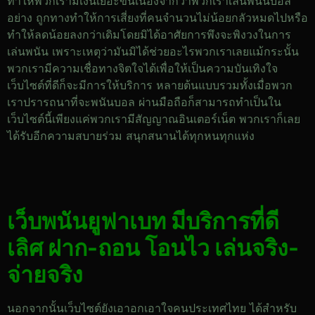
ทำให้พวกเรามีเงินเยอะขึ้นเนื่องจากว่าพวกเราเล่นพนันบอล
อย่าง ถูกทางทำให้การเสี่ยงที่คนจำนวนไม่น้อยกลัวหมดไปหรือ
ทำให้ลดน้อยลงกว่าเดิมโดยมิได้อาศัยการพึงจะพิงวงในการ
เล่นพนัน เพราะเหตุว่ามันมิได้ช่วยอะไรพวกเราเลยแม้กระนั้น
พวกเรามีความเชื่อทางจิตใจได้เพื่อให้เป็นความบันเทิงใจ
เว็บไซต์ที่ดีก็จะมีการให้บริการ หลายต้นแบบรวมทั้งเมื่อพวก
เราปรารถนาที่จะพนันบอล ผ่านมือถือก็สามารถทำเป็นใน
เว็บไซต์นี้เพียงแค่พวกเรามีสัญญาณอินเตอร์เน็ต พวกเราก็เลย
ได้รับอีกความสบายร่วม สนุกสนานได้ทุกหนทุกแห่ง
เว็บพนันยูฟาเบท มีบริการที่ดี
เลิศ ฝาก-ถอน โอนไว เล่นจริง-
จ่ายจริง
นอกจากนั้นเว็บไซต์ยังเอาอกเอาใจคนประเทศไทย ได้สำหรับ