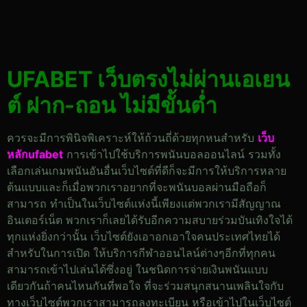
UFABET เว็บตรงไม่ผ่านเอเยน
ต์ ฝาก-ถอน ไม่มีขั้นต่ำ
ควรจะมีการพินิจพิเคราะห์ให้ถ้วนถี่ด้วยทุกหนสำหรับ
เว็บ
หลักufabet
การเข้าไปใช้บริการพนันบอลออนไลน์ รวมทั้ง
เลือกเล่นเกมพนันอันอื่นเว็บไซต์ที่ดีก็จะมีการให้บริการหลาย
ต้นแบบและก็เมื่อพวกเราอยากที่จะพนันบอลผ่านมือถือก็
สามารถ ทำเป็นในเว็บไซต์แห่งนี้เพียงแต่พวกเรามีสัญญาณ
อินเตอร์เน็ต พวกเราก็เลยได้รับอีกความสบายร่วมบันเทิงใจได้
ทุกแห่งยิ่งกว่านั้น เว็บไซต์ยังเอาอกเอาใจคนประเทศไทยได้
สำหรับในการเปิด ให้บริการกีฬาออนไลน์ต่างๆอีกที่ทุกคน
สามารถเข้าไปเล่นได้ซึ่งอยู่ ในชนิดการจ่ายเงินพนันแบบ
เดียวกันถ้าคนไหนกันที่พอใจ ที่จะร่วมสนุกสนานเพลินใจกับ
ทางเว็บไซต์พวกเราสามารถลงทะเบียน หรือเข้าไปในเว็บไซต์