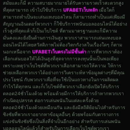
สมัยและก็มี ความสบายมากมายได้รับความรวดเร็วสะดวกสูง
ที่สุดสามารถ เข้าไปใช้บริการ
UFABETเว็บหลัก
เมื่อใดก็
สามารถทำเป็นจะเล่นแทงบอลไหน ก็สามารถทำเป็นแค่เพียงมี
สัญญาณอินเตอร์พวกเรา ก็ใช้บริการพนันบอลออนไลน์ได้อย่าง
เร็วสูงที่สุดแล้วก็เป็นเว็บไซต์ ที่ตามมาตรฐานและก็มีความ
มั่นคงและยั่งยืนด้านการเงินสูง พวกเราสามารถเล่นแทงบอล
ออนไลน์ได้โดยสวัสดิภาพไม่ต้องวิตกกังวลในเรื่องใดๆ ก็ตาม
นอกเหนือจาก
UFABETเว็บตรงไม่มีขั้นต่ํา
การที่พวกเราต้อง
เลือกเล่นบอลให้ได้เงินสูงที่สุดจากการลงทุนนั้นเป็นพอเพียง
เพราะเหตุว่าเว็บไซต์ที่พวกเราเลือกสามารถให้ความ ให้การ
ช่วยเหลือกพวกเราได้อย่างการวิเคราะห์หาข้อมูลต่างๆที่มีคุณ
ประโยชน์ กับพวกเราเพื่อที่จะใช้เป็นแถวทางในการผลิตผล
กำไรได้ทุกหน และก็เว็บไซต์ที่พวกเราเลือกยังเปิดให้บริการ
ตลอด24ชั่วโมงด้วย พร้อมด้วยมีการให้บริการถ้าหากพวกเรา
กำเนิดอุปสรรค ต่อการเล่นพนันในแต่ละครั้งด้วย
ตลอด24ชั่วโมงด้วยเหมือนกัน และยังมีสถิติย้อนไปสำหรับการ
ชิงชัยที่พวกเราอยากหาข้อมูลอื่นๆ ด้วยพร้อมกับตารางการ
แข่งขันชิงชัยซึ่งเป็นสิ่งที่จำเป็นอีกอย่าง สำหรับการเล่นพนัน
บอลออนไลน์แล้วก็สำหรับในการเลือกเว็บไซต์พวกเรา