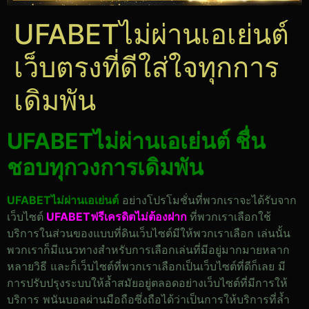
UFABETไม่ผ่านเอเย่นต์
เว็บตรงที่ดีใส่ใจทุกการ
เดิมพัน
UFABETไม่ผ่านเอเย่นต์ ชื่น
ชอบทุกวงการเดิมพัน
UFABETไม่ผ่านเอเย่นต์
อย่างโปรโมชั่นที่พวกเราจะได้รับจาก
เว็บไซต์
UFABETฟรีเครดิตไม่ต้องฝาก
ที่พวกเราเลือกใช้
บริการในส่วนของแบบที่ดินเว็บไซต์มีให้พวกเราเลือก เล่นนั้น
พวกเราก็มีแนวทางสำหรับการเลือกเล่นที่มีอยู่มากมายหลาก
หลายวิธี และก็เว็บไซต์ที่พวกเราเลือกเป็นเว็บไซต์ที่ดีก็เลย มี
การปรับปรุงระบบให้ล้ำสมัยอยู่ตลอดอย่างเว็บไซต์ที่มีการให้
บริการ พนันบอลผ่านมือถือซึ่งถือได้ว่าเป็นการให้บริการที่ล้ำ