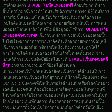
เร็วด้วยเหตุว่า
UFABETโบนัสแทงบอลฟรี
ด้วยปริมาณที่มาก
ขึ้นนั้นก็นำมาซึ่งการทำให้ประสิทธิภาพด้านต่างๆ มีผู้ให้บริการ
มากเพิ่มขึ้นเยอะแค่ไหนผู้รับบริการยิ่งจะต้องคัดเลือกกรอง
เว็บไซต์พนันบอลที่มีคุณภาพมากมายเพียงแค่นั้นซึ่ง การพนัน
บอลออนไลน์สมาชิกใหม่ที่ไม่มีข้อมูลอะไรก็ตาม
UFABETเว็บ
แทงบอลต่างประเทศ
เกี่ยวกับเกมการแข่งขันชิงชัยบอลเลยนั้น
ไม่ใช่เรื่องยากถ้าหากพวกเราคิดที่จะศึกษาด้วยเหตุว่าข้อมูลที่
เกี่ยวกับกลุ่มบอลที่สมาชิกจำเป็นที่จะต้องทราบจะถูกใส่ไว้
ภายในเว็บไซต์ พนันบอลออนไลน์แล้วทั้งหมดทั้งปวงไม่ว่าจะ
เป็นสถิติการแข่งขันชิงชัยย้อนไปบางที
UFABETเว็บแทงบอลดี
ที่สุด
อาจเก็บรวบรวมเอาไว้ย้อนไปถึง10นัด
หมายufabetเว็บไซต์พนันบอลยังคงเป็นความดีสำหรับในการ
เล่นแทงบอลกับเว็บออนไลน์ยูฟ่าเบท ที่มีการตั้งเงื่อนไขรวมทั้ง
แจกโปรโมชั่นต่างๆที่เป็นที่น่าพอใจสำหรับนักเสี่ยงโชคได้อย่าง
ยอดเยี่ยมยังคงเป็นที่ชอบใจของนักเสี่ยงดวงบอล ในทุกๆคนที่
ไม่บางทีอาจกลับใจจากเว็บออนไลน์ยูฟ่าเบทไปมองหาเว็บไซต์
อื่นๆได้อย่างแน่แท้กับความคุ้มราคาต่อการลงทุนกับ เว็บนี้ไม่
ว่าจะเป็นการตั้งเงื่อนไขใดๆก็ตามเป็นที่ถูกใจสำหรับนักเสี่ยง