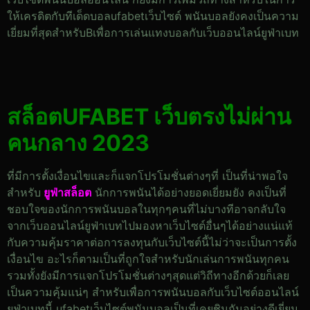
ให้เครดิตกับทีเด็ดบอลufabetเว็บไซต์ พนันบอลยังคงเป็นความ
เยี่ยมที่สุดสำหรับBเพื่อการเล่นแทงบอลกับเว็บออนไลน์ยูฟ่าเบท
สล็อตUFABET เว็บตรงไม่ผ่าน
คนกลาง 2023
ที่มีการตั้งเงื่อนไขและก็แจกโปรโมชั่นต่างๆที่ เป็นที่น่าพอใจ
สำหรับ
ยูฟ่าสล็อต
นักการพนันได้อย่างยอดเยี่ยมยัง คงเป็นที่
ชอบใจของนักการพนันบอลในทุกๆคนที่ไม่บางทีอาจกลับใจ
จากเว็บออนไลน์ยูฟ่าเบทไปมองหาเว็บไซต์อื่นๆได้อย่างแน่แท้
กับความคุ้มราคาต่อการลงทุนกับเว็บไซต์นี้ไม่ว่าจะเป็นการตั้ง
เงื่อนไข อะไรก็ตามเป็นที่ถูกใจสำหรับนักเล่นการพนันทุกคน
รวมทั้งยังมีการแจกโปรโมชั่นต่างๆสุดแต่วิถีทางอีกด้วยก็เลย
เป็นความคุ้มแน่ๆ สำหรับเพื่อการพนันบอลกับเว็บไซต์ออนไลน์
ยูฟ่าเบทนี้ ufabetเว็บไซต์พนันบอลเป็นที่เคยชินกันอย่างดีเยี่ยม