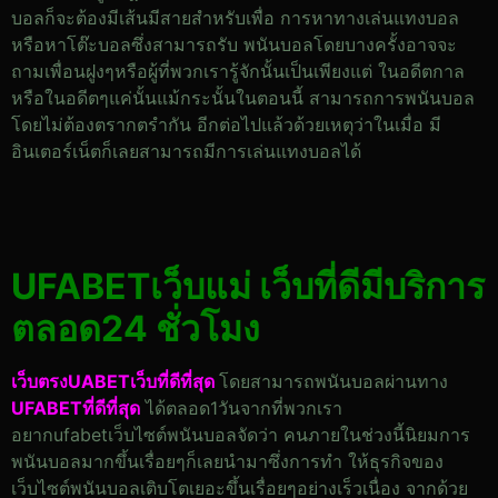
บอลก็จะต้องมีเส้นมีสายสำหรับเพื่อ การหาทางเล่นแทงบอล
หรือหาโต๊ะบอลซึ่งสามารถรับ พนันบอลโดยบางครั้งอาจจะ
ถามเพื่อนฝูงๆหรือผู้ที่พวกเรารู้จักนั้นเป็นเพียงแต่ ในอดีตกาล
หรือในอดีตๆแค่นั้นแม้กระนั้นในตอนนี้ สามารถการพนันบอล
โดยไม่ต้องตรากตรำกัน อีกต่อไปแล้วด้วยเหตุว่าในเมื่อ มี
อินเตอร์เน็ตก็เลยสามารถมีการเล่นแทงบอลได้
UFABETเว็บแม่ เว็บที่ดีมีบริการ
ตลอด24 ชั่วโมง
เว็บตรงUABETเว็บที่ดีที่สุด
โดยสามารถพนันบอลผ่านทาง
UFABETที่ดีที่สุด
ได้ตลอด1วันจากที่พวกเรา
อยากufabetเว็บไซต์พนันบอลจัดว่า คนภายในช่วงนี้นิยมการ
พนันบอลมากขึ้นเรื่อยๆก็เลยนำมาซึ่งการทำ ให้ธุรกิจของ
เว็บไซต์พนันบอลเติบโตเยอะขึ้นเรื่อยๆอย่างเร็วเนื่อง จากด้วย