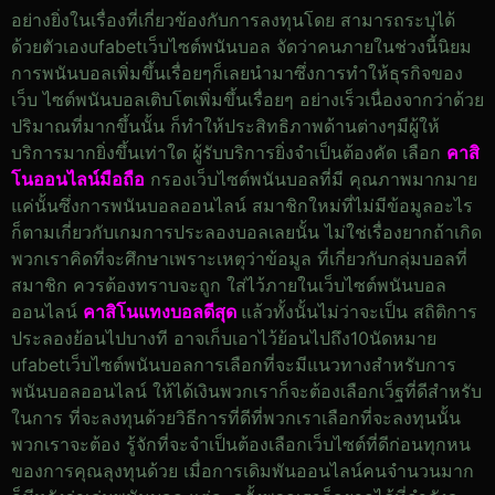
อย่างยิ่งในเรื่องที่เกี่ยวข้องกับการลงทุนโดย สามารถระบุได้
ด้วยตัวเองufabetเว็บไซต์พนันบอล จัดว่าคนภายในช่วงนี้นิยม
การพนันบอลเพิ่มขึ้นเรื่อยๆก็เลยนำมาซึ่งการทำให้ธุรกิจของ
เว็บ ไซต์พนันบอลเติบโตเพิ่มขึ้นเรื่อยๆ อย่างเร็วเนื่องจากว่าด้วย
ปริมาณที่มากขึ้นนั้น ก็ทำให้ประสิทธิภาพด้านต่างๆมีผู้ให้
บริการมากยิ่งขึ้นเท่าใด ผู้รับบริการยิ่งจำเป็นต้องคัด เลือก
คาสิ
โนออนไลน์มือถือ
กรองเว็บไซต์พนันบอลที่มี คุณภาพมากมาย
แค่นั้นซึ่งการพนันบอลออนไลน์ สมาชิกใหม่ที่ไม่มีข้อมูลอะไร
ก็ตามเกี่ยวกับเกมการประลองบอลเลยนั้น ไม่ใช่เรื่องยากถ้าเกิด
พวกเราคิดที่จะศึกษาเพราะเหตุว่าข้อมูล ที่เกี่ยวกับกลุ่มบอลที่
สมาชิก ควรต้องทราบจะถูก ใส่ไว้ภายในเว็บไซต์พนันบอล
ออนไลน์
คาสิโนแทงบอลดีสุด
แล้วทั้งนั้นไม่ว่าจะเป็น สถิติการ
ประลองย้อนไปบางที อาจเก็บเอาไว้ย้อนไปถึง10นัดหมาย
ufabetเว็บไซต์พนันบอลการเลือกที่จะมีแนวทางสำหรับการ
พนันบอลออนไลน์ ให้ได้เงินพวกเราก็จะต้องเลือกเว็ฐที่ดีสำหรับ
ในการ ที่จะลงทุนด้วยวิธีการที่ดีที่พวกเราเลือกที่จะลงทุนนั้น
พวกเราจะต้อง รู้จักที่จะจำเป็นต้องเลือกเว็บไซต์ที่ดีก่อนทุกหน
ของการคุณลุงทุนด้วย เมื่อการเดิมพันออนไลน์คนจำนวนมาก