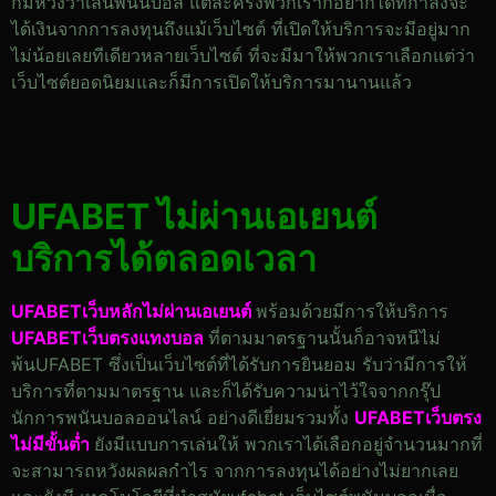
ก็มีหวังว่าเล่นพนันบอล แต่ละครั้งพวกเราก็อยากได้ที่กำลังจะ
ได้เงินจากการลงทุนถึงแม้เว็บไซต์ ที่เปิดให้บริการจะมีอยู่มาก
ไม่น้อยเลยทีเดียวหลายเว็บไซต์ ที่จะมีมาให้พวกเราเลือกแต่ว่า
เว็บไซต์ยอดนิยมและก็มีการเปิดให้บริการมานานแล้ว
UFABET ไม่ผ่านเอเยนต์
บริการได้ตลอดเวลา
UFABETเว็บหลักไม่ผ่านเอเยนต์
พร้อมด้วยมีการให้บริการ
UFABETเว็บตรงแทงบอล
ที่ตามมาตรฐานนั้นก็อาจหนีไม่
พ้นUFABET ซึ่งเป็นเว็บไซต์ที่ได้รับการยินยอม รับว่ามีการให้
บริการที่ตามมาตรฐาน และก็ได้รับความน่าไว้ใจจากกรุ๊ป
นักการพนันบอลออนไลน์ อย่างดีเยี่ยมรวมทั้ง
UFABETเว็บตรง
ไม่มีขั้นต่ำ
ยังมีแบบการเล่นให้ พวกเราได้เลือกอยู่จำนวนมากที่
จะสามารถหวังผลผลกำไร จากการลงทุนได้อย่างไม่ยากเลย