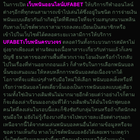
ในการเปิด
เว็บพนันออนไลน์UFABET
ให้บริการกีฬาออนไลน์
ต่างๆอีกที่ทุกคนสามารถเข้าไปเล่นได้ซึ่งอยู่ในชนิด การจ่ายเงิน
พนันแบบเดียวกันถ้าเกิดผู้ใดที่พึงพอใจที่จะร่วมสนุกสนานเพลิน
กับทางเว็บไซต์พวกเราสามารถลงทะเบียนเป็นสมาชิกหรือ
เข้าไปในเว็บไซต์ได้ตลอดระยะเวลามีการให้บริการ
UFABETเว็บพนันครบวงจร
ตลอด1วันทั้งกระบวนการสมัครไม่
ยุ่งยากเพียงแค่ ท่านจัดแจงเนื้อหาสาระเกี่ยวกับท่านแล้วก็เลข
บัญชี ธนาคารของท่านพื้นที่พวกเราจะโอนเงินหรือกำไรกลับ
ไปในเรื่องที่ท่านอยากถอนแล้ว ก็สำหรับในการเลือกพนันบอล
นั้นขอเสนอแนะให้หลบหลีกการพนันบอลต่อเนื่องจากได้
โอกาสที่จะแพ้แน่ๆสำหรับมือใหม่ให้เลือก พนันบอลเต็งหรือที่
เรียกว่าพนันบอลโดดเดี่ยวนั้นเองเป็นการพนันบอลแบบคู่เดียว
รวมทั้งใช่เงินวางเดิมพันไม่มากมายอีกด้วยแต่ว่าอย่างไรก็ตาม
ก็จะต้องเล่าเรียนมองกลุ่มที่ได้วางเดิมพันให้มั่นใจนักฟุตบอล
คนใดที่ลงเล่นในรอบนี้และก็ชิงชัยกับกลุ่มไหนหรือถ้าเกิดนักลง
ทุนมือให ม่ยังไม่รู้เรื่องบางทีอาจไปพบรายละเอียดต่างๆนอก
เหนือจากนี้ได้จากคนเล่นพนันบอลคนอื่นไต่ถามข้อมูลหรือจะ
ขอความเห็นกับ ทางเว็บไซต์พนันบอลยังได้เลยเพราะเหตุว่า
เว็บไซต์พนันบอลเหล่านี้เขามีคณะทำงานรอให้คำแนะนำ